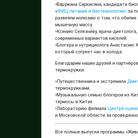
▫️Варужана Саркисяна, кандидата био
«
ФИЦ питания и биотехнологии»
за п
развеяли иллюзию о том, что обилие
мышечную массу.
▫️Ксению Селезнёву, врача-диетолог
современных вариантов киселей.
▫️Блогера и нутрициолога Анастасию 
который согреет нас в холода.
Благодарим наших друзей и партнёро
термокружки:
▫️Путешественника и экстремала
Дми
термокружками.
▫️Музыкальную семью блогеров из Ки
термосы в Китае.
▫️Лабораторию филиала
Центра оценк
и Московской области за проведённо
Все полные выпуски программы «Жив