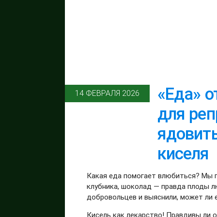
«Еда» о
14 ФЕВРАЛЯ 2026
для реп
ядовит
киселя
Какая еда помогает влюбиться? Мы 
клубника, шоколад — правда плоды л
добровольцев и выяснили, может ли 
Кисель как лекарство! Правдивы ли