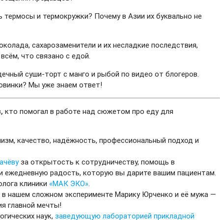
ь термосы и термокружки? Почему в Азии их буквально не
околада, сахарозаменители и их несладкие последствия,
всём, что связано с едой.
ечный суши-торт с манго и рыбой по видео от блогеров.
ловинки? Мы уже знаем ответ!
в
,
кто помогал в работе над сюжетом про еду для
изм, качество, надёжность, профессиональный подход и
ачёву
за открытость к сотрудничеству, помощь в
и ежедневную радость, которую вы дарите вашим пациентам.
ролога клиники
«МАК ЭКО»
.
е в нашем сложном эксперименте Марику Юрченко и её мужа —
ия главной мечты!
логических наук,
заведующую лабораторией прикладной