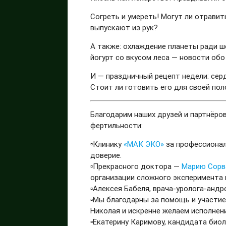
Согреть и умереть! Могут ли отравит
выпускают из рук?
А также: охлаждение планеты ради ш
йогурт со вкусом леса — новости обо 
И — праздничный рецепт недели: серд
Стоит ли готовить его для своей по
Благодарим наших друзей и партнёро
фертильности:
▫️Клинику
«МАК ЭКО»
за профессионал
доверие.
▫️Прекрасного доктора —
Марию Сорв
организации сложного эксперимента 
▫️Алексея Бабеля, врача-уролога-анд
▫️Мы благодарны за помощь и участи
Николая и искренне желаем исполнен
▫️Екатерину Каримову, кандидата био