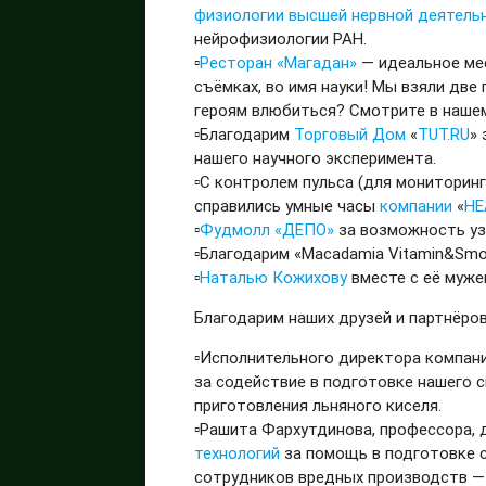
физиологии высшей нервной деятель
нейрофизиологии РАН.
▫️
Ресторан
«Магадан»
— идеальное мес
съёмках, во имя науки! Мы взяли две
героям влюбиться? Смотрите в наше
▫️Благодарим
Торговый Дом
«
TUT.RU
»
нашего научного эксперимента.
▫️С контролем пульса (для мониторин
справились умные часы
компании
«
HE
▫️
Фудмолл
«ДЕПО»
за возможность уз
▫️Благодарим «Macadamia Vitamin&Smoo
▫️
Наталью Кожихову
вместе с её муже
Благодарим наших друзей и партнёро
▫️Исполнительного директора компани
за содействие в подготовке нашего с
приготовления льняного киселя.
▫️Рашита Фархутдинова, профессора,
технологий
за помощь в подготовке с
сотрудников вредных производств — э