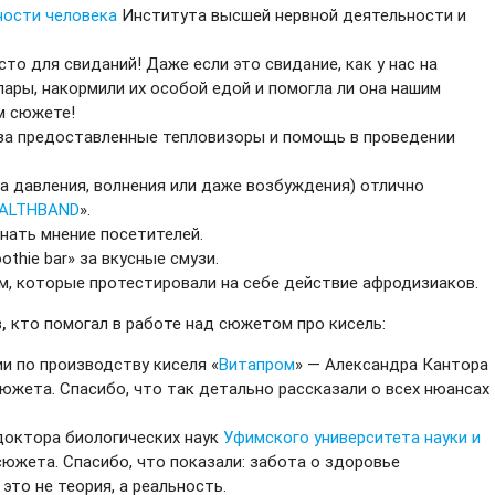
ности человека
Института высшей нервной деятельности и
то для свиданий! Даже если это свидание, как у нас на
 пары, накормили их особой едой и помогла ли она нашим
м сюжете!
 за предоставленные тепловизоры и помощь в проведении
га давления, волнения или даже возбуждения) отлично
ALTHBAND
».
нать мнение посетителей.
thie bar» за вкусные смузи.
м, которые протестировали на себе действие афродизиаков.
в
,
кто помогал в работе над сюжетом про кисель:
и по производству киселя «
Витапром
» — Александра Кантора
южета. Спасибо, что так детально рассказали о всех нюансах
 доктора биологических наук
Уфимского университета науки и
южета. Спасибо, что показали: забота о здоровье
то не теория, а реальность.