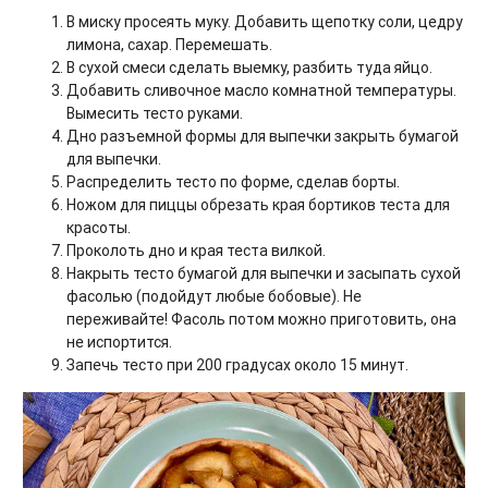
В миску просеять муку. Добавить щепотку соли, цедру
лимона, сахар. Перемешать.
В сухой смеси сделать выемку, разбить туда яйцо.
Добавить сливочное масло комнатной температуры.
Вымесить тесто руками.
Дно разъемной формы для выпечки закрыть бумагой
для выпечки.
Распределить тесто по форме, сделав борты.
Ножом для пиццы обрезать края бортиков теста для
красоты.
Проколоть дно и края теста вилкой.
Накрыть тесто бумагой для выпечки и засыпать сухой
фасолью (подойдут любые бобовые). Не
переживайте! Фасоль потом можно приготовить, она
не испортится.
Запечь тесто при 200 градусах около 15 минут.