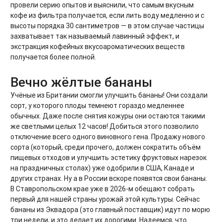
провели серию опытов и выяснили, что самым вкусным
кофе из фильтра получается, если лить воду медленно и с
высоты порядка 30 сантиметров — в этом случае частицы
захватывает так называемый лавинный эффект, и
экстракция кофейных вкусоароматических веществ
получается более полной.
Вечно жёлтые бананы
Учёные из Британии смогли улучшить бананы! Они создали
сорт, у которого плоды темнеют гораздо медленнее
обычных. Даже после снятия кожуры они остаются такими
же светлыми целых 12 часов! Добиться этого позволило
отключение всего одного виновного гена. Продажу нового
сорта (который, среди прочего, должен сократить объём
пищевых отходов и улучшить эстетику фруктовых нарезок
на праздничных столах) уже одобрили в США, Канаде и
других странах. Ну а в России вскоре появятся свои бананы.
В Ставропольском крае уже в 2026-м обещают собрать
первый для нашей страны урожай этой культуры. Сейчас
бананы из Эквадора (это главный поставщик) идут по морю
три недели, и это делает их дорогими. Надеемся, что