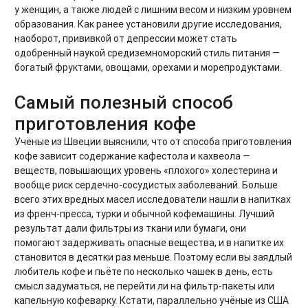
у женщин, а также людей с лишним весом и низким уровнем
образования. Как ранее установили другие исследования,
наоборот, прививкой от депрессии может стать
одобренный наукой средиземноморский стиль питания —
богатый фруктами, овощами, орехами и морепродуктами.
Самый полезный способ
приготовления кофе
Учёные из Швеции выяснили, что от способа приготовления
кофе зависит содержание кафестола и кахвеола —
веществ, повышающих уровень «плохого» холестерина и
вообще риск сердечно-сосудистых заболеваний. Больше
всего этих вредных масел исследователи нашли в напитках
из френч-пресса, турки и обычной кофемашины. Лучший
результат дали фильтры из ткани или бумаги, они
помогают задерживать опасные вещества, и в напитке их
становится в десятки раз меньше. Поэтому если вы заядлый
любитель кофе и пьёте по несколько чашек в день, есть
смысл задуматься, не перейти ли на фильтр-пакеты или
капельную кофеварку. Кстати, параллельно учёные из США