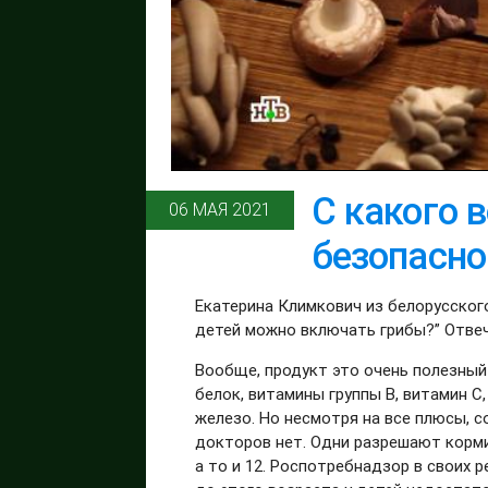
С какого 
06 МАЯ 2021
безопасно
Екатерина Климкович из белорусского
детей можно включать грибы?” Отве
Вообще, продукт это очень полезный
белок, витамины группы В, витамин С
железо. Но несмотря на все плюсы, с
докторов нет. Одни разрешают корми
а то и 12. Роспотребнадзор в своих 