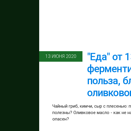
"Еда" от 
13 ИЮНЯ 2020
ферменти
польза, 
оливково
Чайный гриб, кимчи, сыр с плесенью
полезны? Оливковое масло - как не 
опасен?