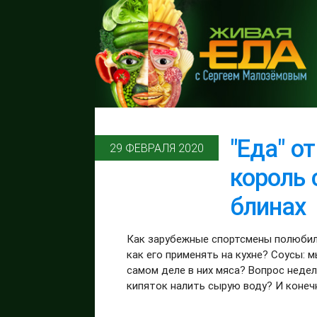
"Еда" о
29 ФЕВРАЛЯ 2020
король 
блинах
Как зарубежные спортсмены полюбили
как его применять на кухне? Соусы: м
самом деле в них мяса? Вопрос неде
кипяток налить сырую воду? И конечн