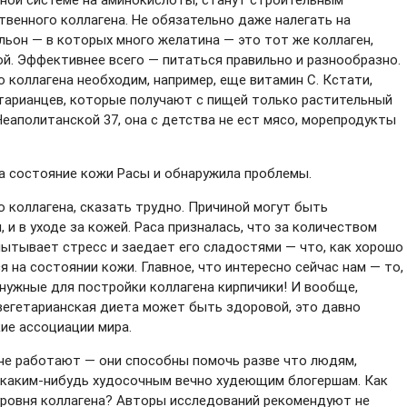
твенного коллагена. Не обязательно даже налегать на
ьон — в которых много желатина — это тот же коллаген,
. Эффективнее всего — питаться правильно и разнообразно.
го коллагена необходим, например, еще витамин С. Кстати,
гетарианцев, которые получают с пищей только растительный
Неаполитанской 37, она с детства не ест мясо, морепродукты
а состояние кожи Расы и обнаружила проблемы.
о коллагена, сказать трудно. Причиной могут быть
, и в уходе за кожей. Раса призналась, что за количеством
пытывает стресс и заедает его сладостями — что, как хорошо
 на состоянии кожи. Главное, что интересно сейчас нам — то,
 нужные для постройки коллагена кирпичики! И вообще,
вегетарианская диета может быть здоровой, это давно
ие ассоциации мира.
, не работают — они способны помочь разве что людям,
— каким-нибудь худосочным вечно худеющим блогершам. Как
уровня коллагена? Авторы исследований рекомендуют не