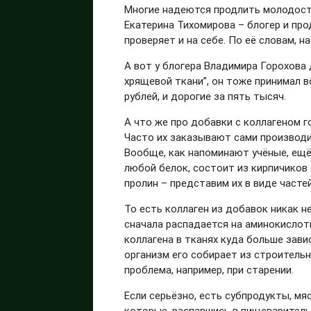
Многие надеются продлить молодост
Екатерина Тихомирова – блогер и про
проверяет и на себе. По её словам, н
А вот у блогера Владимира Горохова 
хрящевой ткани”, он тоже принимал 
рублей, и дорогие за пять тысяч.
А что же про добавки с коллагеном г
Часто их заказывают сами производ
Вообще, как напоминают учёные, ещё 
любой белок, состоит из кирпичиков –
пролин – представим их в виде часте
То есть коллаген из добавок никак н
сначала распадается на аминокислоты
коллагена в тканях куда больше зави
организм его собирает из строитель
проблема, например, при старении.
Если серьёзно, есть субпродукты, мяс
которые, распавшись в пищеваритель