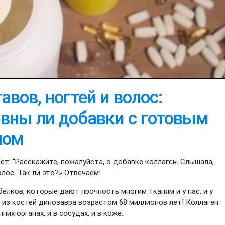
авов, ногтей и волос:
вны ли добавки с готовым
ном
т: “Расскажите, пожалуйста, о добавке коллаген. Слышала,
олос. Так ли это?» Отвечаем!
белков, которые дают прочность многим тканям и у нас, и у
 из костей динозавра возрастом 68 миллионов лет! Коллаген
них органах, и в сосудах, и в коже.