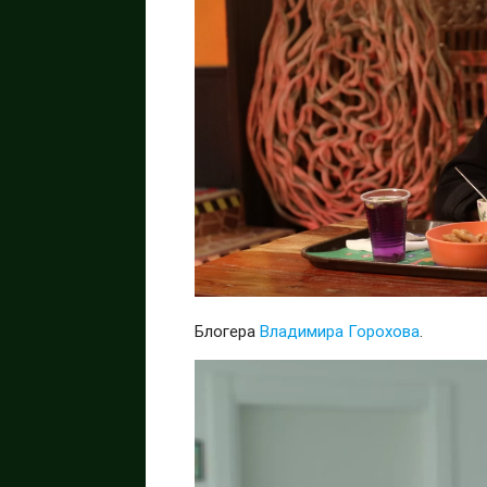
Блогера
Владимира Горохова
.