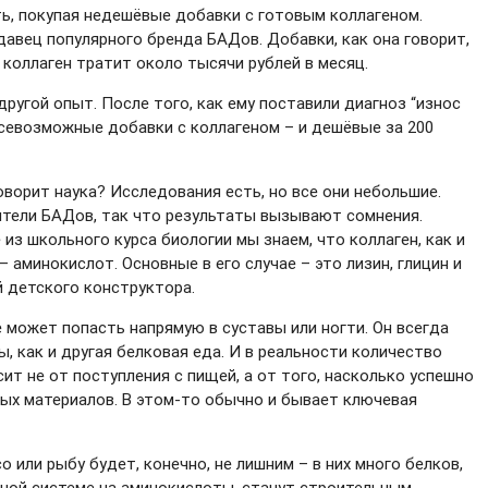
ь, покупая недешёвые добавки с готовым коллагеном.
давец популярного бренда БАДов. Добавки, как она говорит,
а коллаген тратит около тысячи рублей в месяц.
другой опыт. После того, как ему поставили диагноз “износ
всевозможные добавки с коллагеном – и дешёвые за 200
оворит наука? Исследования есть, но все они небольшие.
ители БАДов, так что результаты вызывают сомнения.
из школьного курса биологии мы знаем, что коллаген, как и
 аминокислот. Основные в его случае – это лизин, глицин и
й детского конструктора.
е может попасть напрямую в суставы или ногти. Он всегда
, как и другая белковая еда. И в реальности количество
сит не от поступления с пищей, а от того, насколько успешно
ных материалов. В этом-то обычно и бывает ключевая
о или рыбу будет, конечно, не лишним – в них много белков,
ной системе на аминокислоты, станут строительным