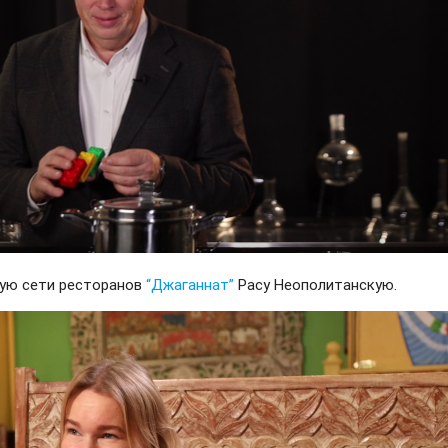
щую сети ресторанов
“Джаганнат”
Расу Неополитанскую.