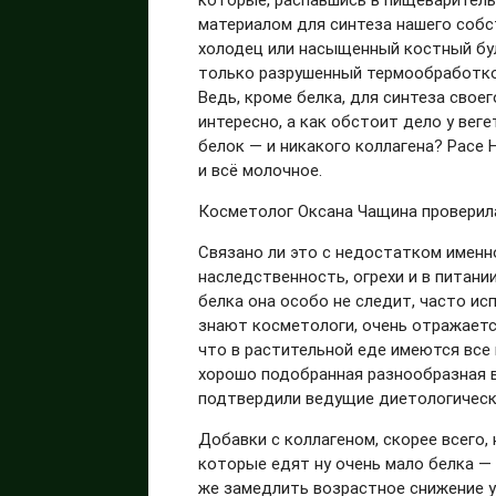
материалом для синтеза нашего собс
холодец или насыщенный костный бул
только разрушенный термообработкой
Ведь, кроме белка, для синтеза свое
интересно, а как обстоит дело у ве
белок — и никакого коллагена? Расе 
и всё молочное.
Косметолог Оксана Чащина проверил
Связано ли это с недостатком именн
наследственность, огрехи и в питании
белка она особо не следит, часто ис
знают косметологи, очень отражается
что в растительной еде имеются все
хорошо подобранная разнообразная 
подтвердили ведущие диетологическ
Добавки с коллагеном, скорее всего
которые едят ну очень мало белка 
же замедлить возрастное снижение 