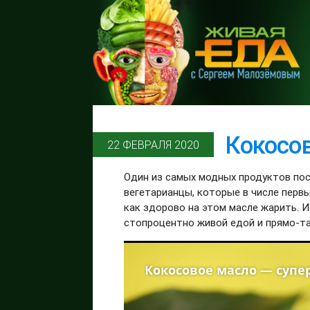
Кокосо
22 ФЕВРАЛЯ 2020
Один из самых модных продуктов пос
вегетарианцы, которые в числе первы
как здорово на этом масле жарить. 
стопроцентно живой едой и прямо-та