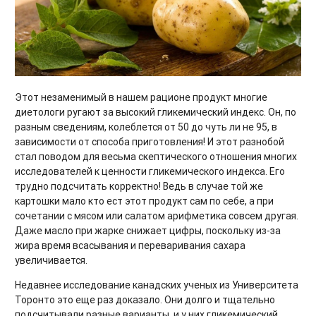
Этот незаменимый в нашем рационе продукт многие
диетологи ругают за высокий гликемический индекс. Он, по
разным сведениям, колеблется от 50 до чуть ли не 95, в
зависимости от способа приготовления! И этот разнобой
стал поводом для весьма скептического отношения многих
исследователей к ценности гликемического индекса. Его
трудно подсчитать корректно! Ведь в случае той же
картошки мало кто ест этот продукт сам по себе, а при
сочетании с мясом или салатом арифметика совсем другая.
Даже масло при жарке снижает цифры, поскольку из-за
жира время всасывания и переваривания сахара
увеличивается.
Недавнее исследование канадских ученых из Университета
Торонто это еще раз доказало. Они долго и тщательно
подсчитывали разные варианты, и у них гликемический