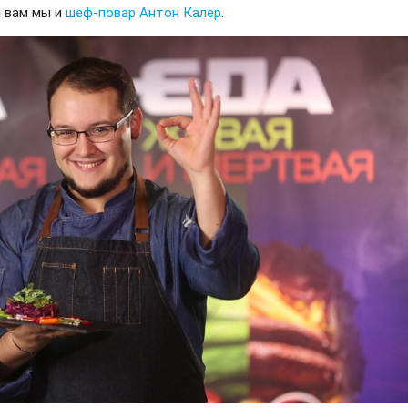
м вам мы и
шеф-повар
Антон Калер
.