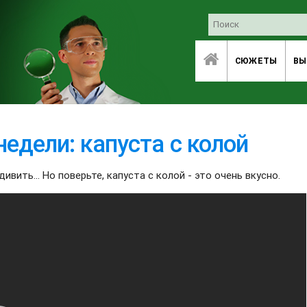
СЮЖЕТЫ
ВЫ
недели: капуста с колой
вить... Но поверьте, капуста с колой - это очень вкусно.