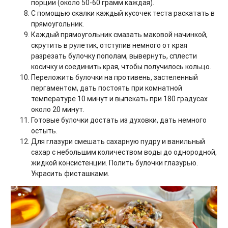
порции (около 50-60 грамм каждая).
С помощью скалки каждый кусочек теста раскатать в
прямоугольник.
Каждый прямоугольник смазать маковой начинкой,
скрутить в рулетик, отступив немного от края
разрезать булочку пополам, вывернуть, сплести
косичку и соединить края, чтобы получилось кольцо.
Переложить булочки на противень, застеленный
пергаментом, дать постоять при комнатной
температуре 10 минут и выпекать при 180 градусах
около 20 минут.
Готовые булочки достать из духовки, дать немного
остыть.
Для глазури смешать сахарную пудру и ванильный
сахар с небольшим количеством воды до однородной,
жидкой консистенции. Полить булочки глазурью.
Украсить фисташками.