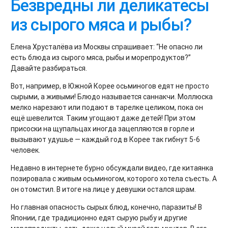
Безвредны ли деликатесы
из сырого мяса и рыбы?
Елена Хрусталёва из Москвы спрашивает: “Не опасно ли
есть блюда из сырого мяса, рыбы и морепродуктов?”
Давайте разбираться.
Вот, например, в Южной Корее осьминогов едят не просто
сырыми, а живыми! Блюдо называется саннакчи. Моллюска
мелко нарезают или подают в тарелке целиком, пока он
ещё шевелится. Таким угощают даже детей! При этом
присоски на щупальцах иногда зацепляются в горле и
вызывают удушье — каждый год в Корее так гибнут 5-6
человек.
Недавно в интернете бурно обсуждали видео, где китаянка
позировала с живым осьминогом, которого хотела съесть. А
он отомстил. В итоге на лице у девушки остался шрам.
Но главная опасность сырых блюд, конечно, паразиты! В
Японии, где традиционно едят сырую рыбу и другие