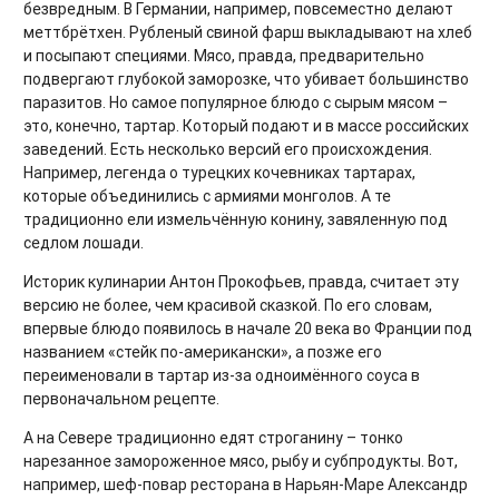
безвредным. В Германии, например, повсеместно делают
меттбрётхен. Рубленый свиной фарш выкладывают на хлеб
и посыпают специями. Мясо, правда, предварительно
подвергают глубокой заморозке, что убивает большинство
паразитов. Но самое популярное блюдо с сырым мясом –
это, конечно, тартар. Который подают и в массе российских
заведений. Есть несколько версий его происхождения.
Например, легенда о турецких кочевниках тартарах,
которые объединились с армиями монголов. А те
традиционно ели измельчённую конину, завяленную под
седлом лошади.
Историк кулинарии Антон Прокофьев, правда, считает эту
версию не более, чем красивой сказкой. По его словам,
впервые блюдо появилось в начале 20 века во Франции под
названием «стейк по-американски», а позже его
переименовали в тартар из-за одноимённого соуса в
первоначальном рецепте.
А на Севере традиционно едят строганину – тонко
нарезанное замороженное мясо, рыбу и субпродукты. Вот,
например, шеф-повар ресторана в Нарьян-Маре Александр