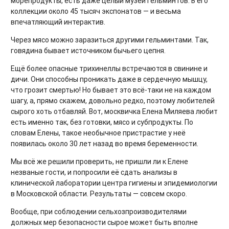
морепродукты, есть даже целый музей гельминтов. В его
коллекции около 45 тысяч экспонатов — и весьма
впечатляющий интерактив.
Через мясо можно заразиться другими гельминтами. Так,
говядина бывает источником бычьего цепня.
Ещё более опасные трихинеллы встречаются в свинине и
дичи. Они способны проникать даже в сердечную мышцу,
что грозит смертью! Но бывает это всё-таки не на каждом
шагу, а, прямо скажем, довольно редко, поэтому любителей
сырого хоть отбавляй. Вот, москвичка Елена Миляева любит
есть именно так, без готовки, мясо и субпродукты. По
словам Елены, такое необычное пристрастие у неё
появилась около 30 лет назад во время беременности.
Мы всё же решили проверить, не пришли ли к Елене
незваные гости, и попросили её сдать анализы в
клинической лаборатории центра гигиены и эпидемиологии
в Московской области. Результаты — совсем скоро.
Вообще, при соблюдении сельхозпроизводителями
должных мер безопасности сырое может быть вполне