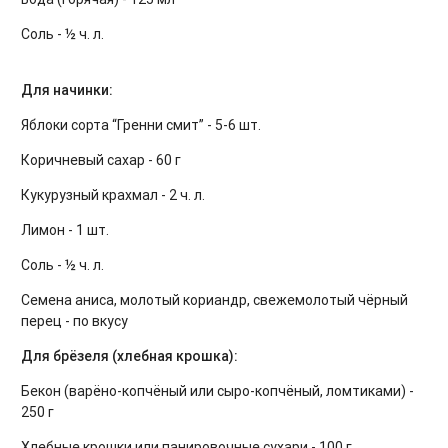
Соль - ½ ч. л.
Для начинки:
Яблоки сорта “Гренни смит” - 5-6 шт.
Коричневый сахар - 60 г
Кукурузный крахмал - 2 ч. л.
Лимон - 1 шт.
Соль - ½ ч. л.
Семена аниса, молотый кориандр, свежемолотый чёрный
перец - по вкусу
Для брёзеля (хлебная крошка):
Бекон (варёно-копчёный или сыро-копчёный, ломтиками) -
250 г
Хлебные крошки или панировочные сухари - 100 г