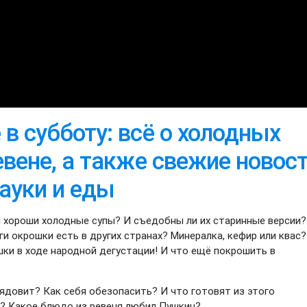
в субботу: всё о холодных
евене, а также свежие новос
науки и еды
м хороши холодные супы? И съедобны ли их старинные версии?
ги окрошки есть в других странах? Минералка, кефир или квас?
ки в ходе народной дегустации! И что ещё покрошить в
 ядовит? Как себя обезопасить? И что готовят из этого
? Какое блюдо из ревеня любил Пушкин?