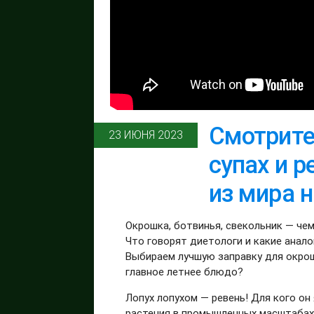
Смотрите 
23 ИЮНЯ 2023
супах и р
из мира 
Окрошка, ботвинья, свекольник — че
Что говорят диетологи и какие анало
Выбираем лучшую заправку для окрош
главное летнее блюдо?
Лопух лопухом — ревень! Для кого он
растения в промышленных масштабах