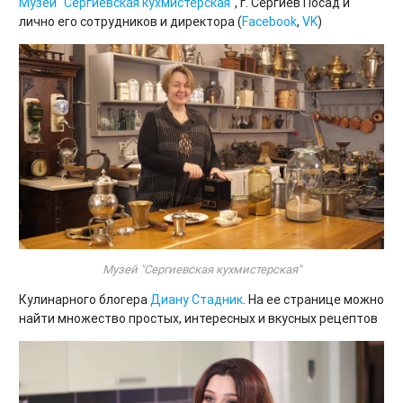
Музей
"Сергиевская кухмистерская"
, г. Сергиев Посад и
лично его сотрудников и директора (
Facebook
,
VK
)
Музей "Сергиевская кухмистерская"
Кулинарного блогера
Диану Стадник
. На ее странице можно
найти множество простых, интересных и вкусных рецептов