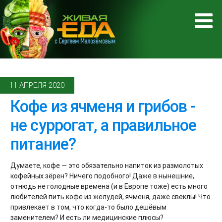
11 АПРЕЛЯ 2020
Кофе из ячменя и грибов -
не суррогат, а правильное
питание?
Думаете, кофе — это обязательно напиток из размолотых
кофейных зёрен? Ничего подобного! Даже в нынешние,
отнюдь не голодные времена (и в Европе тоже) есть много
любителей пить кофе из желудей, ячменя, даже свёклы! Что
привлекает в том, что когда-то было дешёвым
заменителем? И есть ли медицинские плюсы?