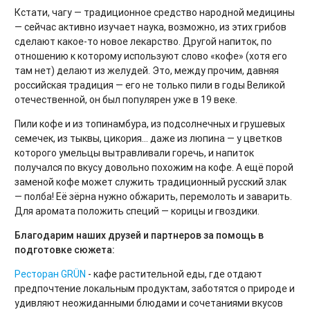
Кстати, чагу — традиционное средство народной медицины
— сейчас активно изучает наука, возможно, из этих грибов
сделают какое-то новое лекарство. Другой напиток, по
отношению к которому используют слово «кофе» (хотя его
там нет) делают из желудей. Это, между прочим, давняя
российская традиция — его не только пили в годы Великой
отечественной, он был популярен уже в 19 веке.
Пили кофе и из топинамбура, из подсолнечных и грушевых
семечек, из тыквы, цикория... даже из люпина — у цветков
которого умельцы вытравливали горечь, и напиток
получался по вкусу довольно похожим на кофе. А ещё порой
заменой кофе может служить традиционный русский злак
— полба! Её зёрна нужно обжарить, перемолоть и заварить.
Для аромата положить специй — корицы и гвоздики.
Благодарим наших друзей и партнеров за помощь в
подготовке сюжета:
Ресторан GRÜN
- кафе растительной еды, где отдают
предпочтение локальным продуктам, заботятся о природе и
удивляют неожиданными блюдами и сочетаниями вкусов