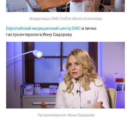
Владелица OMG Coffee Мила Алексеева
Европейский медицинский центр ЕМС
и лично
гастроэнтеролога Инну Сидорову
Гастроэнтеролог Инна Сидорова