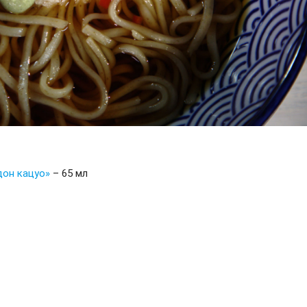
дон кацуо»
– 65 мл