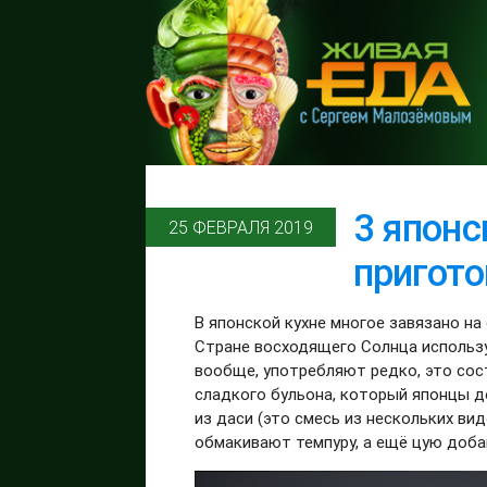
3 японс
25 ФЕВРАЛЯ 2019
пригото
В японской кухне многое завязано на 
Стране восходящего Солнца использую
вообще, употребляют редко, это сост
сладкого бульона, который японцы д
из даси (это смесь из нескольких вид
обмакивают темпуру, а ещё цую добав