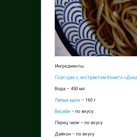
Ингредиенты:
Соус цую с экстрактом бонито «Дон
Вода – 450 мл
Лапша удон
– 160 г
Васаби
– по вкусу
Перец чили – по вкусу
Дайкон – по вкусу