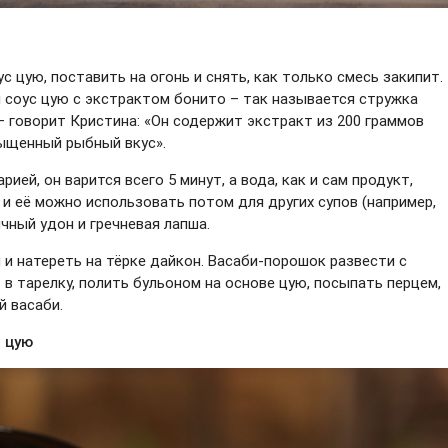
 цую, поставить на огонь и снять, как только смесь закипит.
и соус цую с экстрактом бонито – так называется стружка
 – говорит Кристина: «Он содержит экстракт из 200 граммов
сыщенный рыбный вкус».
рией, он варится всего 5 минут, а вода, как и сам продукт,
 и её можно использовать потом для других супов (например,
чный удон и гречневая лапша.
й и натереть на тёрке дайкон. Васаби-порошок развести с
 в тарелку, полить бульоном на основе цую, посыпать перцем,
й васаби.
 цую