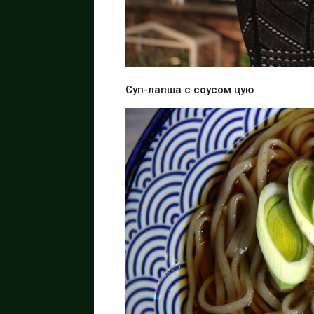
Суп-лапша с соусом цую