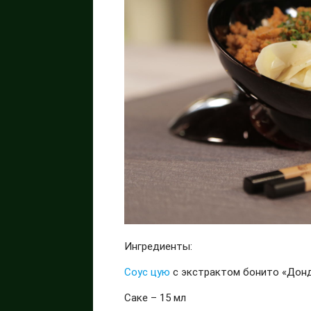
Ингредиенты:
Соус цую
с экстрактом бонито «Донд
Саке – 15 мл